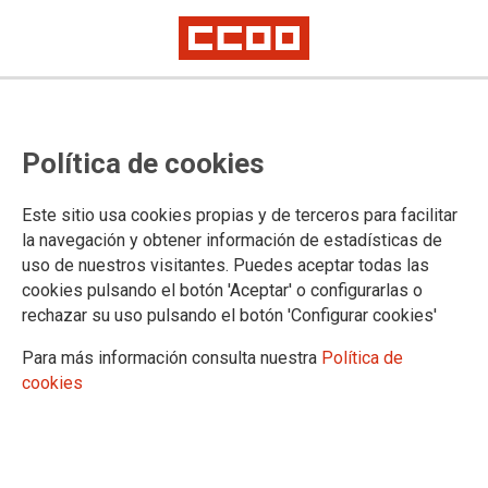
VÍDEOS
Política de cookies
Inauguración
Saludos
Este sitio usa cookies propias y de terceros para facilitar
Declaraciones y entrevistas
la navegación y obtener información de estadísticas de
Informes
uso de nuestros visitantes. Puedes aceptar todas las
Informe General e intervención de las delegaciones
cookies pulsando el botón 'Aceptar' o configurarlas o
Enmiendas al Plan de Acción
rechazar su uso pulsando el botón 'Configurar cookies'
Enmiendas a los Estatutos
Resoluciones
Para más información consulta nuestra
Política de
Candidaturas
cookies
Clausura