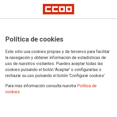
INFORMACIÓN
Política de cookies
Información previa al congreso
Información día 1
Este sitio usa cookies propias y de terceros para facilitar
Información día 2
la navegación y obtener información de estadísticas de
Información día 3
uso de nuestros visitantes. Puedes aceptar todas las
Ejecutiva entrante
cookies pulsando el botón 'Aceptar' o configurarlas o
rechazar su uso pulsando el botón 'Configurar cookies'
Para más información consulta nuestra
Política de
DOCUMENTOS
cookies
Documentos congresuales